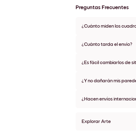
Preguntas Frecuentes
¿Cuánto miden los cuadr
Los tamaños varían de 21x28 
materiales y colores de marco,
¿Cuánto tarda el envío?
Una semana, más o menos. Hay
algunos países. Te enviaremo
¿Es fácil cambiarlos de si
compra
¡Superfácil! Están diseñados 
¿Y no dañarán mis pared
No, sin daños
¿Hacen envíos internacio
¡Sí, a la mayoría de los países
Explorar Arte
Desert Palm Sin marco