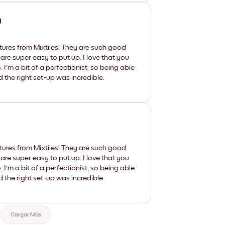
y
tures from Mixtiles! They are such good
 are super easy to put up. I love that you
'm a bit of a perfectionist, so being able
d the right set-up was incredible.
tures from Mixtiles! They are such good
 are super easy to put up. I love that you
'm a bit of a perfectionist, so being able
d the right set-up was incredible.
Cargar Más