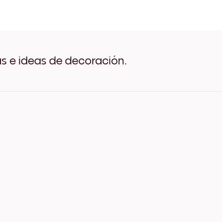
Desert Palm Negro
Desert Palm Blanco
Desert Palm Madera de Ro
Desert Palm Ancho Negro
Desert Palm Ancho Blanco
Desert Palm Ancho Nuez
as e ideas de decoración.
Desert Palm Lienzo