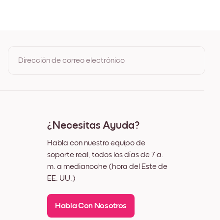
ble
Dirección de correo electrónico
Al registrarte, aceptas los Términos de uso y la Política de
privacidad de Mixtiles
¿Necesitas Ayuda?
Habla con nuestro equipo de
soporte real, todos los días de 7 a.
m. a medianoche (hora del Este de
EE. UU.)
Habla Con Nosotros