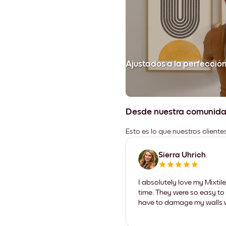
Ajustados a la perfecció
Desde nuestra comunid
Esto es lo que nuestros client
Sierra Uhrich
I absolutely love my Mixti
time. They were so easy to 
have to damage my walls wi