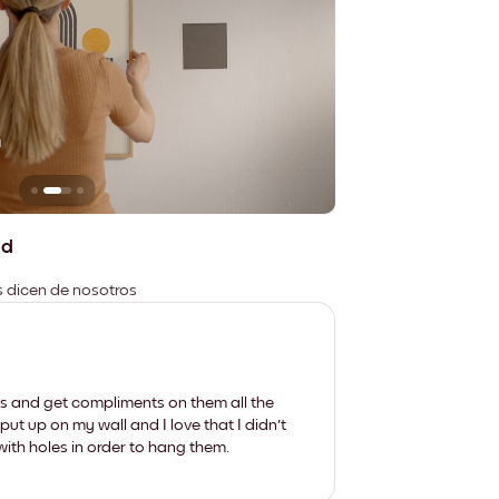
n
No deja marcas
ad
es dicen de nosotros
les and get compliments on them all the
put up on my wall and I love that I didn't
th holes in order to hang them.