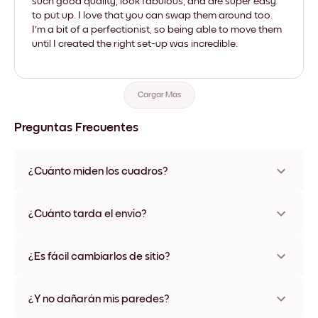
such good quality, look fabulous, and are super easy
to put up. I love that you can swap them around too.
I'm a bit of a perfectionist, so being able to move them
until I created the right set-up was incredible.
Cargar Más
Preguntas Frecuentes
¿Cuánto miden los cuadros?
Los tamaños varían de 21x28 cm a 56x112 cm. Disponible en
varios materiales y colores de marco, incluidas opciones sin
¿Cuánto tarda el envío?
marco y con lienzo.
Una semana, más o menos. Hay opciones de envío exprés
disponibles en algunos países. Te enviaremos un número de
¿Es fácil cambiarlos de sitio?
seguimiento después de tu compra
¡Superfácil! Están diseñados para moverse varias veces sin
ningún daño
¿Y no dañarán mis paredes?