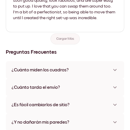
such good quality, look fabulous, and are super easy
to put up. I love that you can swap them around too.
I'm a bit of a perfectionist, so being able to move them
until I created the right set-up was incredible.
Cargar Más
Preguntas Frecuentes
¿Cuánto miden los cuadros?
Los tamaños varían de 21x28 cm a 56x112 cm. Disponible en
varios materiales y colores de marco, incluidas opciones sin
¿Cuánto tarda el envío?
marco y con lienzo.
Una semana, más o menos. Hay opciones de envío exprés
disponibles en algunos países. Te enviaremos un número de
¿Es fácil cambiarlos de sitio?
seguimiento después de tu compra
¡Superfácil! Están diseñados para moverse varias veces sin
ningún daño
¿Y no dañarán mis paredes?