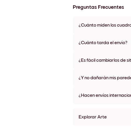
Preguntas Frecuentes
¿Cuánto miden los cuadr
Los tamaños varían de 21x28 
materiales y colores de marco,
¿Cuánto tarda el envío?
Una semana, más o menos. Hay
algunos países. Te enviaremo
¿Es fácil cambiarlos de si
compra
¡Superfácil! Están diseñados 
¿Y no dañarán mis pared
No, sin daños
¿Hacen envíos internacio
¡Sí, a la mayoría de los países
Explorar Arte
Japanese Sea No.1 Sin mar