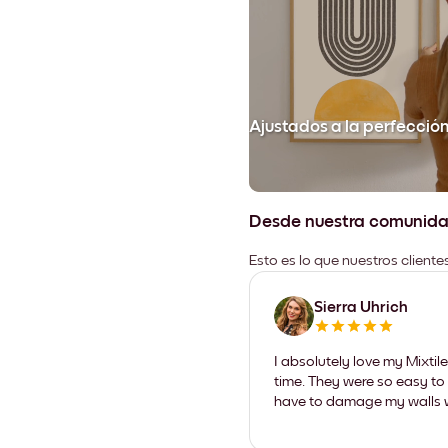
Ajustados a la perfecció
Desde nuestra comunid
Esto es lo que nuestros client
Sierra Uhrich
I absolutely love my Mixti
time. They were so easy to 
have to damage my walls wi