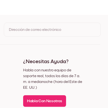
 de Roble
Negro
Blanco
Nuez
Dirección de correo electrónico
Al registrarte, aceptas los Términos de uso y la Política de
privacidad de Mixtiles
¿Necesitas Ayuda?
Habla con nuestro equipo de
soporte real, todos los días de 7 a.
m. a medianoche (hora del Este de
EE. UU.)
Habla Con Nosotros