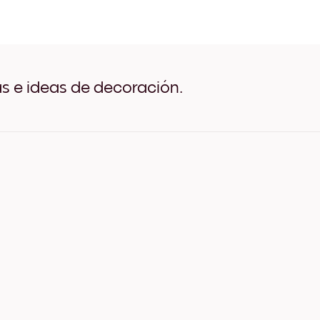
Japanese Sea No.1 Negro
Japanese Sea No.1 Blanco
Japanese Sea No.1 Madera
Japanese Sea No.1 Ancho 
Japanese Sea No.1 Ancho 
Japanese Sea No.1 Ancho 
as e ideas de decoración.
Japanese Sea No.1 Lienzo