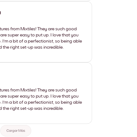
y
tures from Mixtiles! They are such good
 are super easy to put up. I love that you
'm a bit of a perfectionist, so being able
d the right set-up was incredible.
tures from Mixtiles! They are such good
 are super easy to put up. I love that you
'm a bit of a perfectionist, so being able
d the right set-up was incredible.
Cargar Más