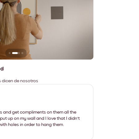
n
No deja marcas
ad
es dicen de nosotros
les and get compliments on them all the
put up on my wall and I love that I didn't
th holes in order to hang them.