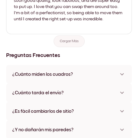
such good quality, look fabulous, and are super easy
to put up. I love that you can swap them around too.
I'm a bit of a perfectionist, so being able to move them
until I created the right set-up was incredible.
Cargar Más
Preguntas Frecuentes
¿Cuánto miden los cuadros?
Los tamaños varían de 21x28 cm a 56x112 cm. Disponible en
varios materiales y colores de marco, incluidas opciones sin
¿Cuánto tarda el envío?
marco y con lienzo.
Una semana, más o menos. Hay opciones de envío exprés
disponibles en algunos países. Te enviaremos un número de
¿Es fácil cambiarlos de sitio?
seguimiento después de tu compra
¡Superfácil! Están diseñados para moverse varias veces sin
ningún daño
¿Y no dañarán mis paredes?