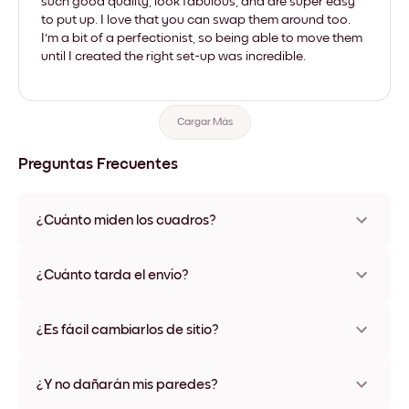
such good quality, look fabulous, and are super easy
to put up. I love that you can swap them around too.
I'm a bit of a perfectionist, so being able to move them
until I created the right set-up was incredible.
Cargar Más
Preguntas Frecuentes
¿Cuánto miden los cuadros?
Los tamaños varían de 21x28 cm a 56x112 cm. Disponible en
varios materiales y colores de marco, incluidas opciones sin
¿Cuánto tarda el envío?
marco y con lienzo.
Una semana, más o menos. Hay opciones de envío exprés
disponibles en algunos países. Te enviaremos un número de
¿Es fácil cambiarlos de sitio?
seguimiento después de tu compra
¡Superfácil! Están diseñados para moverse varias veces sin
ningún daño
¿Y no dañarán mis paredes?