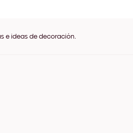
Orange Dunes Negro
Orange Dunes Blanco
Orange Dunes Madera de 
Orange Dunes Ancho Negr
Orange Dunes Ancho Blan
Orange Dunes Ancho Nuez
as e ideas de decoración.
Orange Dunes Lienzo