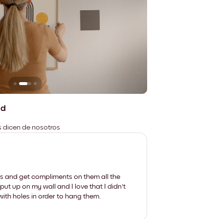
n
No deja marcas
ad
es dicen de nosotros
les and get compliments on them all the
put up on my wall and I love that I didn't
th holes in order to hang them.