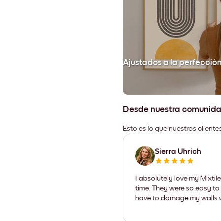
Ajustados a la perfecció
Desde nuestra comunid
Esto es lo que nuestros client
Sierra Uhrich
I absolutely love my Mixti
time. They were so easy to 
have to damage my walls wi