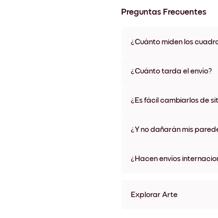
Preguntas Frecuentes
¿Cuánto miden los cuadr
Los tamaños varían de 21x28 
materiales y colores de marco,
¿Cuánto tarda el envío?
Una semana, más o menos. Hay
algunos países. Te enviaremo
¿Es fácil cambiarlos de si
compra
¡Superfácil! Están diseñados 
¿Y no dañarán mis pared
No, sin daños
¿Hacen envíos internacio
¡Sí, a la mayoría de los países
Explorar Arte
Orange Dunes Sin marco