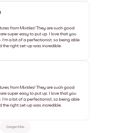
y
tures from Mixtiles! They are such good
 are super easy to put up. I love that you
'm a bit of a perfectionist, so being able
d the right set-up was incredible.
tures from Mixtiles! They are such good
 are super easy to put up. I love that you
'm a bit of a perfectionist, so being able
d the right set-up was incredible.
Cargar Más