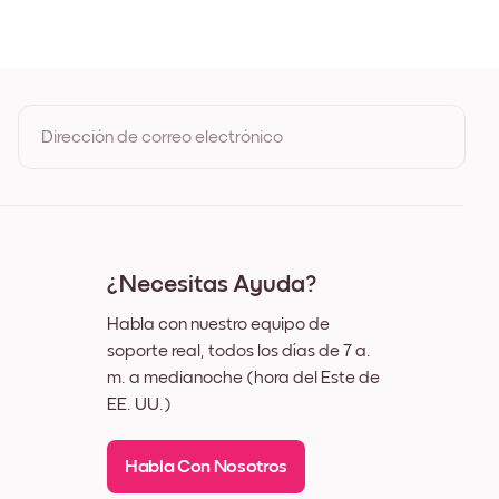
Roble
o
co
Dirección de correo electrónico
Al registrarte, aceptas los Términos de uso y la Política de
privacidad de Mixtiles
¿Necesitas Ayuda?
Habla con nuestro equipo de
soporte real, todos los días de 7 a.
m. a medianoche (hora del Este de
EE. UU.)
Habla Con Nosotros