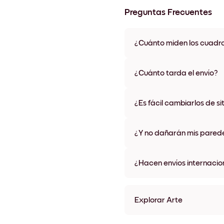
Preguntas Frecuentes
¿Cuánto miden los cuadr
Los tamaños varían de 21x28 
materiales y colores de marco,
¿Cuánto tarda el envío?
Una semana, más o menos. Hay
algunos países. Te enviaremo
¿Es fácil cambiarlos de si
compra
¡Superfácil! Están diseñados 
¿Y no dañarán mis pared
No, sin daños
¿Hacen envíos internacio
¡Sí, a la mayoría de los países
Explorar Arte
Autumn Forest Sin marco