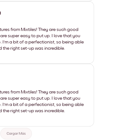
y
tures from Mixtiles! They are such good
 are super easy to put up. I love that you
'm a bit of a perfectionist, so being able
d the right set-up was incredible.
tures from Mixtiles! They are such good
 are super easy to put up. I love that you
'm a bit of a perfectionist, so being able
d the right set-up was incredible.
Cargar Más