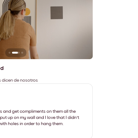
n
No deja marcas
ad
es dicen de nosotros
les and get compliments on them all the
put up on my wall and I love that I didn't
th holes in order to hang them.