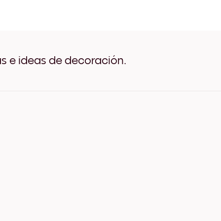
Autumn Forest Negro
Autumn Forest Blanco
Autumn Forest Madera de 
Autumn Forest Ancho Negr
Autumn Forest Ancho Blan
Autumn Forest Ancho Nuez
as e ideas de decoración.
Autumn Forest Lienzo