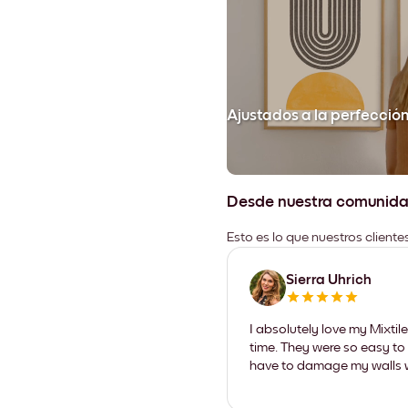
Ajustados a la perfecció
Desde nuestra comunid
Esto es lo que nuestros client
Sierra Uhrich
I absolutely love my Mixti
time. They were so easy to 
have to damage my walls wi