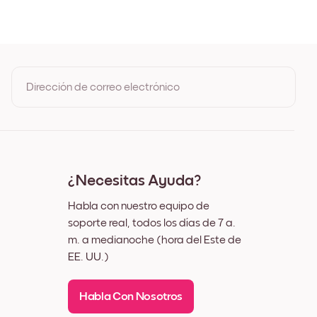
Roble
o
co
Dirección de correo electrónico
Al registrarte, aceptas los Términos de uso y la Política de
privacidad de Mixtiles
¿Necesitas Ayuda?
Habla con nuestro equipo de
soporte real, todos los días de 7 a.
m. a medianoche (hora del Este de
EE. UU.)
Habla Con Nosotros