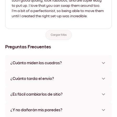
such good quality, look fabulous, and are super easy
to put up. I love that you can swap them around too.
I'm a bit of a perfectionist, so being able to move them
until I created the right set-up was incredible.
Cargar Más
Preguntas Frecuentes
¿Cuánto miden los cuadros?
Los tamaños varían de 21x28 cm a 56x112 cm. Disponible en
varios materiales y colores de marco, incluidas opciones sin
¿Cuánto tarda el envío?
marco y con lienzo.
Una semana, más o menos. Hay opciones de envío exprés
disponibles en algunos países. Te enviaremos un número de
¿Es fácil cambiarlos de sitio?
seguimiento después de tu compra
¡Superfácil! Están diseñados para moverse varias veces sin
ningún daño
¿Y no dañarán mis paredes?