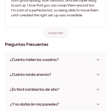
such good quality, look fabulous, and are super easy
to put up. I love that you can swap them around too.
I'm a bit of a perfectionist, so being able to move them
until I created the right set-up was incredible.
Cargar Más
Preguntas Frecuentes
¿Cuánto miden los cuadros?
Los tamaños varían de 21x28 cm a 56x112 cm. Disponible en
varios materiales y colores de marco, incluidas opciones sin
¿Cuánto tarda el envío?
marco y con lienzo.
Una semana, más o menos. Hay opciones de envío exprés
disponibles en algunos países. Te enviaremos un número de
¿Es fácil cambiarlos de sitio?
seguimiento después de tu compra
¡Superfácil! Están diseñados para moverse varias veces sin
ningún daño
¿Y no dañarán mis paredes?