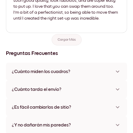
such good quality, look fabulous, and are super easy
to put up. I love that you can swap them around too.
I'm a bit of a perfectionist, so being able to move them
until I created the right set-up was incredible.
Cargar Más
Preguntas Frecuentes
¿Cuánto miden los cuadros?
Los tamaños varían de 21x28 cm a 56x112 cm. Disponible en
varios materiales y colores de marco, incluidas opciones sin
¿Cuánto tarda el envío?
marco y con lienzo.
Una semana, más o menos. Hay opciones de envío exprés
disponibles en algunos países. Te enviaremos un número de
¿Es fácil cambiarlos de sitio?
seguimiento después de tu compra
¡Superfácil! Están diseñados para moverse varias veces sin
ningún daño
¿Y no dañarán mis paredes?