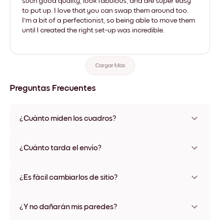
such good quality, look fabulous, and are super easy
to put up. I love that you can swap them around too.
I'm a bit of a perfectionist, so being able to move them
until I created the right set-up was incredible.
Cargar Más
Preguntas Frecuentes
¿Cuánto miden los cuadros?
Los tamaños varían de 21x28 cm a 56x112 cm. Disponible en
varios materiales y colores de marco, incluidas opciones sin
¿Cuánto tarda el envío?
marco y con lienzo.
Una semana, más o menos. Hay opciones de envío exprés
disponibles en algunos países. Te enviaremos un número de
¿Es fácil cambiarlos de sitio?
seguimiento después de tu compra
¡Superfácil! Están diseñados para moverse varias veces sin
ningún daño
¿Y no dañarán mis paredes?