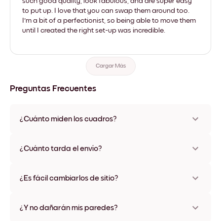
such good quality, look fabulous, and are super easy
to put up. I love that you can swap them around too.
I'm a bit of a perfectionist, so being able to move them
until I created the right set-up was incredible.
Cargar Más
Preguntas Frecuentes
¿Cuánto miden los cuadros?
Los tamaños varían de 21x28 cm a 56x112 cm. Disponible en
varios materiales y colores de marco, incluidas opciones sin
¿Cuánto tarda el envío?
marco y con lienzo.
Una semana, más o menos. Hay opciones de envío exprés
disponibles en algunos países. Te enviaremos un número de
¿Es fácil cambiarlos de sitio?
seguimiento después de tu compra
¡Superfácil! Están diseñados para moverse varias veces sin
ningún daño
¿Y no dañarán mis paredes?