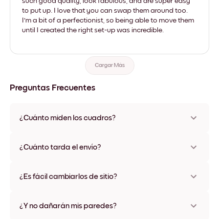
such good quality, look fabulous, and are super easy
to put up. I love that you can swap them around too.
I'm a bit of a perfectionist, so being able to move them
until I created the right set-up was incredible.
Cargar Más
Preguntas Frecuentes
¿Cuánto miden los cuadros?
Los tamaños varían de 21x28 cm a 56x112 cm. Disponible en
varios materiales y colores de marco, incluidas opciones sin
¿Cuánto tarda el envío?
marco y con lienzo.
Una semana, más o menos. Hay opciones de envío exprés
disponibles en algunos países. Te enviaremos un número de
¿Es fácil cambiarlos de sitio?
seguimiento después de tu compra
¡Superfácil! Están diseñados para moverse varias veces sin
ningún daño
¿Y no dañarán mis paredes?