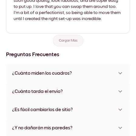
such good quality, look fabulous, and are super easy
to put up. I love that you can swap them around too.
I'm a bit of a perfectionist, so being able to move them
until I created the right set-up was incredible.
Cargar Más
Preguntas Frecuentes
¿Cuánto miden los cuadros?
Los tamaños varían de 21x28 cm a 56x112 cm. Disponible en
varios materiales y colores de marco, incluidas opciones sin
¿Cuánto tarda el envío?
marco y con lienzo.
Una semana, más o menos. Hay opciones de envío exprés
disponibles en algunos países. Te enviaremos un número de
¿Es fácil cambiarlos de sitio?
seguimiento después de tu compra
¡Superfácil! Están diseñados para moverse varias veces sin
ningún daño
¿Y no dañarán mis paredes?