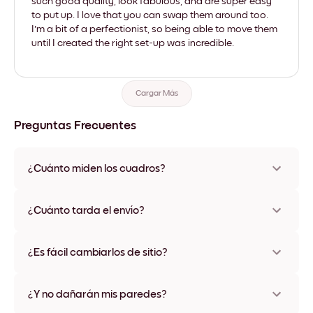
such good quality, look fabulous, and are super easy
to put up. I love that you can swap them around too.
I'm a bit of a perfectionist, so being able to move them
until I created the right set-up was incredible.
Cargar Más
Preguntas Frecuentes
¿Cuánto miden los cuadros?
Los tamaños varían de 21x28 cm a 56x112 cm. Disponible en
varios materiales y colores de marco, incluidas opciones sin
¿Cuánto tarda el envío?
marco y con lienzo.
Una semana, más o menos. Hay opciones de envío exprés
disponibles en algunos países. Te enviaremos un número de
¿Es fácil cambiarlos de sitio?
seguimiento después de tu compra
¡Superfácil! Están diseñados para moverse varias veces sin
ningún daño
¿Y no dañarán mis paredes?