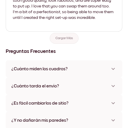
such good quality, look fabulous, and are super easy
to put up. I love that you can swap them around too.
I'm a bit of a perfectionist, so being able to move them
until I created the right set-up was incredible.
Cargar Más
Preguntas Frecuentes
¿Cuánto miden los cuadros?
Los tamaños varían de 21x28 cm a 56x112 cm. Disponible en
varios materiales y colores de marco, incluidas opciones sin
¿Cuánto tarda el envío?
marco y con lienzo.
Una semana, más o menos. Hay opciones de envío exprés
disponibles en algunos países. Te enviaremos un número de
¿Es fácil cambiarlos de sitio?
seguimiento después de tu compra
¡Superfácil! Están diseñados para moverse varias veces sin
ningún daño
¿Y no dañarán mis paredes?