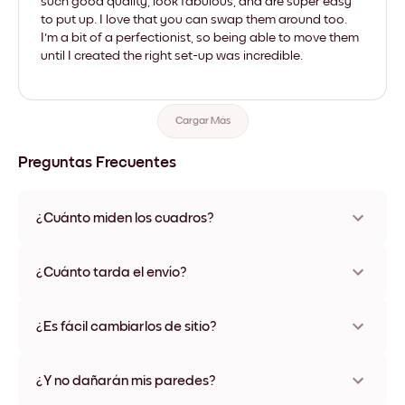
such good quality, look fabulous, and are super easy
to put up. I love that you can swap them around too.
I'm a bit of a perfectionist, so being able to move them
until I created the right set-up was incredible.
Cargar Más
Preguntas Frecuentes
¿Cuánto miden los cuadros?
Los tamaños varían de 21x28 cm a 56x112 cm. Disponible en
varios materiales y colores de marco, incluidas opciones sin
¿Cuánto tarda el envío?
marco y con lienzo.
Una semana, más o menos. Hay opciones de envío exprés
disponibles en algunos países. Te enviaremos un número de
¿Es fácil cambiarlos de sitio?
seguimiento después de tu compra
¡Superfácil! Están diseñados para moverse varias veces sin
ningún daño
¿Y no dañarán mis paredes?