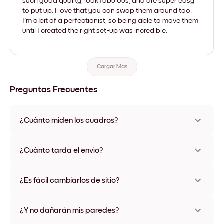
such good quality, look fabulous, and are super easy
to put up. I love that you can swap them around too.
I'm a bit of a perfectionist, so being able to move them
until I created the right set-up was incredible.
Cargar Más
Preguntas Frecuentes
¿Cuánto miden los cuadros?
Los tamaños varían de 21x28 cm a 56x112 cm. Disponible en
varios materiales y colores de marco, incluidas opciones sin
¿Cuánto tarda el envío?
marco y con lienzo.
Una semana, más o menos. Hay opciones de envío exprés
disponibles en algunos países. Te enviaremos un número de
¿Es fácil cambiarlos de sitio?
seguimiento después de tu compra
¡Superfácil! Están diseñados para moverse varias veces sin
ningún daño
¿Y no dañarán mis paredes?