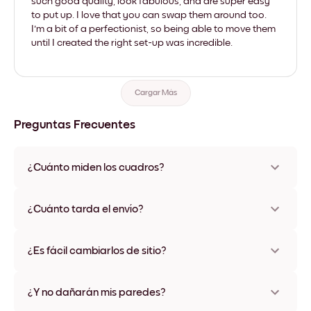
such good quality, look fabulous, and are super easy
to put up. I love that you can swap them around too.
I'm a bit of a perfectionist, so being able to move them
until I created the right set-up was incredible.
Cargar Más
Preguntas Frecuentes
¿Cuánto miden los cuadros?
Los tamaños varían de 21x28 cm a 56x112 cm. Disponible en
varios materiales y colores de marco, incluidas opciones sin
¿Cuánto tarda el envío?
marco y con lienzo.
Una semana, más o menos. Hay opciones de envío exprés
disponibles en algunos países. Te enviaremos un número de
¿Es fácil cambiarlos de sitio?
seguimiento después de tu compra
¡Superfácil! Están diseñados para moverse varias veces sin
ningún daño
¿Y no dañarán mis paredes?