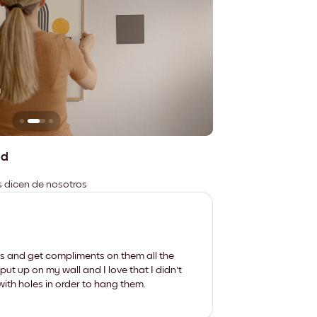
n
No deja marcas
ad
es dicen de nosotros
les and get compliments on them all the
put up on my wall and I love that I didn't
th holes in order to hang them.