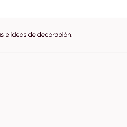
Alpine Stream Negro
Alpine Stream Blanco
Alpine Stream Madera de R
Alpine Stream Ancho Negr
Alpine Stream Ancho Blan
Alpine Stream Ancho Nuez
as e ideas de decoración.
Alpine Stream Lienzo