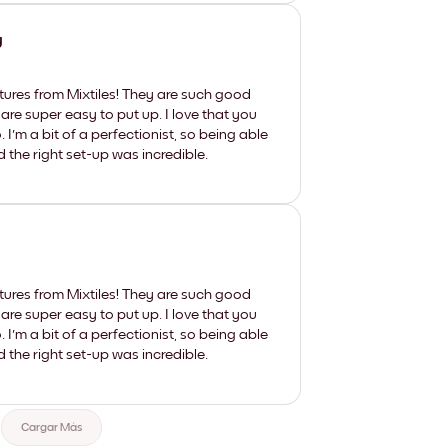
y
tures from Mixtiles! They are such good
 are super easy to put up. I love that you
'm a bit of a perfectionist, so being able
d the right set-up was incredible.
tures from Mixtiles! They are such good
 are super easy to put up. I love that you
'm a bit of a perfectionist, so being able
d the right set-up was incredible.
Cargar Más