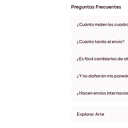
Preguntas Frecuentes
¿Cuánto miden los cuadr
Los tamaños varían de 21x28 
materiales y colores de marco,
¿Cuánto tarda el envío?
Una semana, más o menos. Hay
algunos países. Te enviaremo
¿Es fácil cambiarlos de si
compra
¡Superfácil! Están diseñados 
¿Y no dañarán mis pared
No, sin daños
¿Hacen envíos internacio
¡Sí, a la mayoría de los países
Explorar Arte
Alpine Stream Sin marco