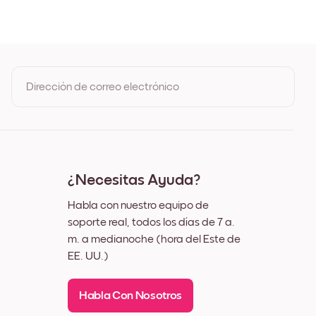
oble
o
co
Dirección de correo electrónico
Al registrarte, aceptas los Términos de uso y la Política de
privacidad de Mixtiles
¿Necesitas Ayuda?
Habla con nuestro equipo de
soporte real, todos los días de 7 a.
m. a medianoche (hora del Este de
EE. UU.)
Habla Con Nosotros