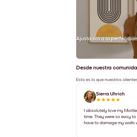
Ajustados a la perfecció
Desde nuestra comunid
Esto es lo que nuestros client
Sierra Uhrich
I absolutely love my Mixti
time. They were so easy to 
have to damage my walls wi