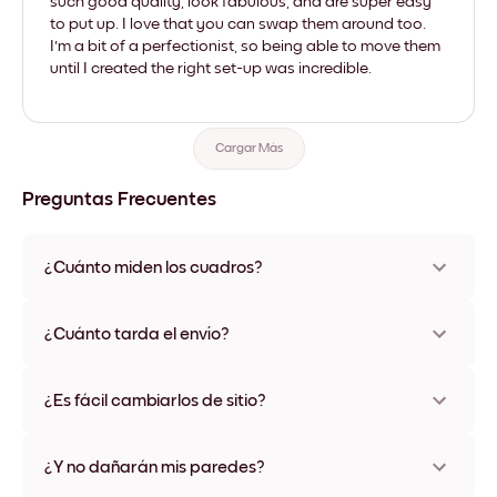
such good quality, look fabulous, and are super easy
to put up. I love that you can swap them around too.
I'm a bit of a perfectionist, so being able to move them
until I created the right set-up was incredible.
Cargar Más
Preguntas Frecuentes
¿Cuánto miden los cuadros?
Los tamaños varían de 21x28 cm a 56x112 cm. Disponible en
varios materiales y colores de marco, incluidas opciones sin
¿Cuánto tarda el envío?
marco y con lienzo.
Una semana, más o menos. Hay opciones de envío exprés
disponibles en algunos países. Te enviaremos un número de
¿Es fácil cambiarlos de sitio?
seguimiento después de tu compra
¡Superfácil! Están diseñados para moverse varias veces sin
ningún daño
¿Y no dañarán mis paredes?