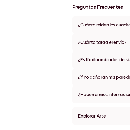
Preguntas Frecuentes
¿Cuánto miden los cuadr
Los tamaños varían de 21x28 
materiales y colores de marco,
¿Cuánto tarda el envío?
Una semana, más o menos. Hay
algunos países. Te enviaremo
¿Es fácil cambiarlos de si
compra
¡Superfácil! Están diseñados 
¿Y no dañarán mis pared
No, sin daños
¿Hacen envíos internacio
¡Sí, a la mayoría de los países
Explorar Arte
Plastered Rose Sin marco