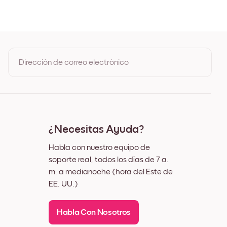
Roble
ro
nco
z
Dirección de correo electrónico
Al registrarte, aceptas los Términos de uso y la Política de
privacidad de Mixtiles
¿Necesitas Ayuda?
Habla con nuestro equipo de
soporte real, todos los días de 7 a.
m. a medianoche (hora del Este de
EE. UU.)
Habla Con Nosotros