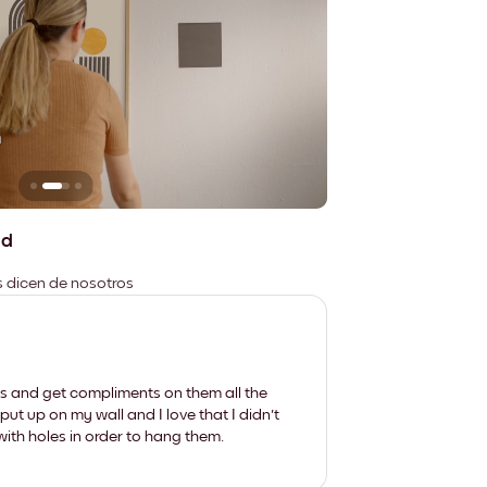
n
No deja marcas
ad
es dicen de nosotros
les and get compliments on them all the
put up on my wall and I love that I didn't
th holes in order to hang them.