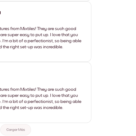
y
tures from Mixtiles! They are such good
 are super easy to put up. I love that you
'm a bit of a perfectionist, so being able
d the right set-up was incredible.
tures from Mixtiles! They are such good
 are super easy to put up. I love that you
'm a bit of a perfectionist, so being able
d the right set-up was incredible.
Cargar Más