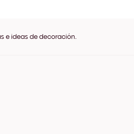
Plastered Rose Negro
Plastered Rose Blanco
Plastered Rose Madera de 
Plastered Rose Ancho Neg
Plastered Rose Ancho Bla
Plastered Rose Ancho Nue
as e ideas de decoración.
Plastered Rose Lienzo