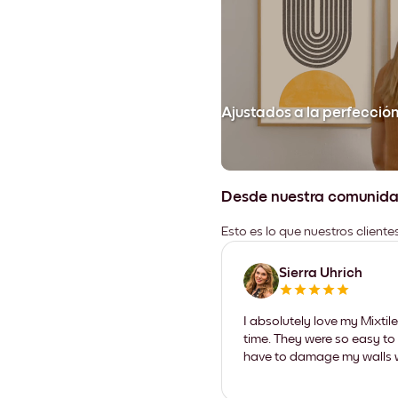
Ajustados a la perfecció
Desde nuestra comunid
Esto es lo que nuestros client
Sierra Uhrich
I absolutely love my Mixti
time. They were so easy to 
have to damage my walls wi