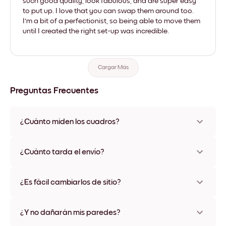
such good quality, look fabulous, and are super easy
to put up. I love that you can swap them around too.
I'm a bit of a perfectionist, so being able to move them
until I created the right set-up was incredible.
Cargar Más
Preguntas Frecuentes
¿Cuánto miden los cuadros?
Los tamaños varían de 21x28 cm a 56x112 cm. Disponible en
varios materiales y colores de marco, incluidas opciones sin
¿Cuánto tarda el envío?
marco y con lienzo.
Una semana, más o menos. Hay opciones de envío exprés
disponibles en algunos países. Te enviaremos un número de
¿Es fácil cambiarlos de sitio?
seguimiento después de tu compra
¡Superfácil! Están diseñados para moverse varias veces sin
ningún daño
¿Y no dañarán mis paredes?