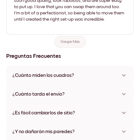
such good quality, look fabulous, and are super easy
to put up. I love that you can swap them around too.
I'm a bit of a perfectionist, so being able to move them
until I created the right set-up was incredible.
Cargar Más
Preguntas Frecuentes
¿Cuánto miden los cuadros?
Los tamaños varían de 21x28 cm a 56x112 cm. Disponible en
varios materiales y colores de marco, incluidas opciones sin
¿Cuánto tarda el envío?
marco y con lienzo.
Una semana, más o menos. Hay opciones de envío exprés
disponibles en algunos países. Te enviaremos un número de
¿Es fácil cambiarlos de sitio?
seguimiento después de tu compra
¡Superfácil! Están diseñados para moverse varias veces sin
ningún daño
¿Y no dañarán mis paredes?