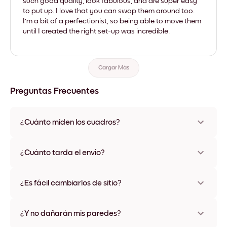
such good quality, look fabulous, and are super easy
to put up. I love that you can swap them around too.
I'm a bit of a perfectionist, so being able to move them
until I created the right set-up was incredible.
Cargar Más
Preguntas Frecuentes
¿Cuánto miden los cuadros?
Los tamaños varían de 21x28 cm a 56x112 cm. Disponible en
varios materiales y colores de marco, incluidas opciones sin
¿Cuánto tarda el envío?
marco y con lienzo.
Una semana, más o menos. Hay opciones de envío exprés
disponibles en algunos países. Te enviaremos un número de
¿Es fácil cambiarlos de sitio?
seguimiento después de tu compra
¡Superfácil! Están diseñados para moverse varias veces sin
ningún daño
¿Y no dañarán mis paredes?