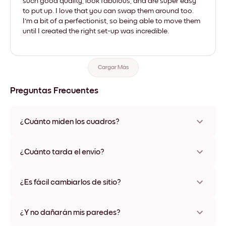
such good quality, look fabulous, and are super easy
to put up. I love that you can swap them around too.
I'm a bit of a perfectionist, so being able to move them
until I created the right set-up was incredible.
Cargar Más
Preguntas Frecuentes
¿Cuánto miden los cuadros?
Los tamaños varían de 21x28 cm a 56x112 cm. Disponible en
varios materiales y colores de marco, incluidas opciones sin
¿Cuánto tarda el envío?
marco y con lienzo.
Una semana, más o menos. Hay opciones de envío exprés
disponibles en algunos países. Te enviaremos un número de
¿Es fácil cambiarlos de sitio?
seguimiento después de tu compra
¡Superfácil! Están diseñados para moverse varias veces sin
ningún daño
¿Y no dañarán mis paredes?