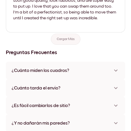
such good quality, look fabulous, and are super easy
to put up. I love that you can swap them around too.
I'm a bit of a perfectionist, so being able to move them
until I created the right set-up was incredible.
Cargar Más
Preguntas Frecuentes
¿Cuánto miden los cuadros?
Los tamaños varían de 21x28 cm a 56x112 cm. Disponible en
varios materiales y colores de marco, incluidas opciones sin
¿Cuánto tarda el envío?
marco y con lienzo.
Una semana, más o menos. Hay opciones de envío exprés
disponibles en algunos países. Te enviaremos un número de
¿Es fácil cambiarlos de sitio?
seguimiento después de tu compra
¡Superfácil! Están diseñados para moverse varias veces sin
ningún daño
¿Y no dañarán mis paredes?