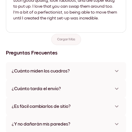
such good quality, look fabulous, and are super easy
to put up. I love that you can swap them around too.
I'm a bit of a perfectionist, so being able to move them
until I created the right set-up was incredible.
Cargar Más
Preguntas Frecuentes
¿Cuánto miden los cuadros?
Los tamaños varían de 21x28 cm a 56x112 cm. Disponible en
varios materiales y colores de marco, incluidas opciones sin
¿Cuánto tarda el envío?
marco y con lienzo.
Una semana, más o menos. Hay opciones de envío exprés
disponibles en algunos países. Te enviaremos un número de
¿Es fácil cambiarlos de sitio?
seguimiento después de tu compra
¡Superfácil! Están diseñados para moverse varias veces sin
ningún daño
¿Y no dañarán mis paredes?