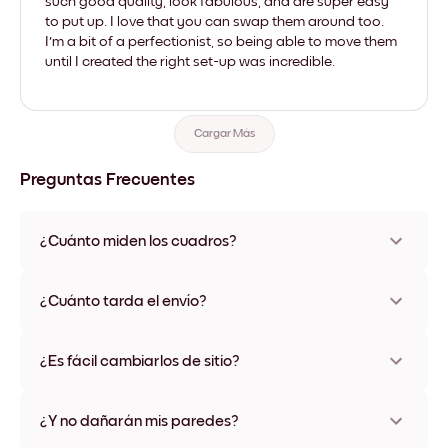
such good quality, look fabulous, and are super easy
to put up. I love that you can swap them around too.
I'm a bit of a perfectionist, so being able to move them
until I created the right set-up was incredible.
Cargar Más
Preguntas Frecuentes
¿Cuánto miden los cuadros?
Los tamaños varían de 21x28 cm a 56x112 cm. Disponible en
varios materiales y colores de marco, incluidas opciones sin
¿Cuánto tarda el envío?
marco y con lienzo.
Una semana, más o menos. Hay opciones de envío exprés
disponibles en algunos países. Te enviaremos un número de
¿Es fácil cambiarlos de sitio?
seguimiento después de tu compra
¡Superfácil! Están diseñados para moverse varias veces sin
ningún daño
¿Y no dañarán mis paredes?