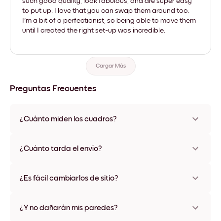
such good quality, look fabulous, and are super easy
to put up. I love that you can swap them around too.
I'm a bit of a perfectionist, so being able to move them
until I created the right set-up was incredible.
Cargar Más
Preguntas Frecuentes
¿Cuánto miden los cuadros?
Los tamaños varían de 21x28 cm a 56x112 cm. Disponible en
varios materiales y colores de marco, incluidas opciones sin
¿Cuánto tarda el envío?
marco y con lienzo.
Una semana, más o menos. Hay opciones de envío exprés
disponibles en algunos países. Te enviaremos un número de
¿Es fácil cambiarlos de sitio?
seguimiento después de tu compra
¡Superfácil! Están diseñados para moverse varias veces sin
ningún daño
¿Y no dañarán mis paredes?