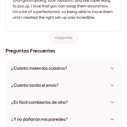
such good quality, look fabulous, and are super easy
to put up. I love that you can swap them around too.
I'm a bit of a perfectionist, so being able to move them
until I created the right set-up was incredible.
Cargar Más
Preguntas Frecuentes
¿Cuánto miden los cuadros?
Los tamaños varían de 21x28 cm a 56x112 cm. Disponible en
varios materiales y colores de marco, incluidas opciones sin
¿Cuánto tarda el envío?
marco y con lienzo.
Una semana, más o menos. Hay opciones de envío exprés
disponibles en algunos países. Te enviaremos un número de
¿Es fácil cambiarlos de sitio?
seguimiento después de tu compra
¡Superfácil! Están diseñados para moverse varias veces sin
ningún daño
¿Y no dañarán mis paredes?