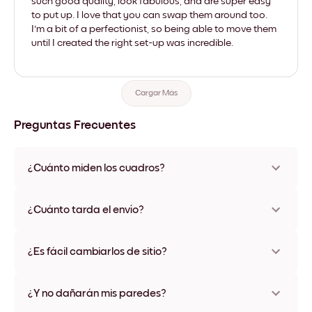
such good quality, look fabulous, and are super easy
to put up. I love that you can swap them around too.
I'm a bit of a perfectionist, so being able to move them
until I created the right set-up was incredible.
Cargar Más
Preguntas Frecuentes
¿Cuánto miden los cuadros?
Los tamaños varían de 21x28 cm a 56x112 cm. Disponible en
varios materiales y colores de marco, incluidas opciones sin
¿Cuánto tarda el envío?
marco y con lienzo.
Una semana, más o menos. Hay opciones de envío exprés
disponibles en algunos países. Te enviaremos un número de
¿Es fácil cambiarlos de sitio?
seguimiento después de tu compra
¡Superfácil! Están diseñados para moverse varias veces sin
ningún daño
¿Y no dañarán mis paredes?