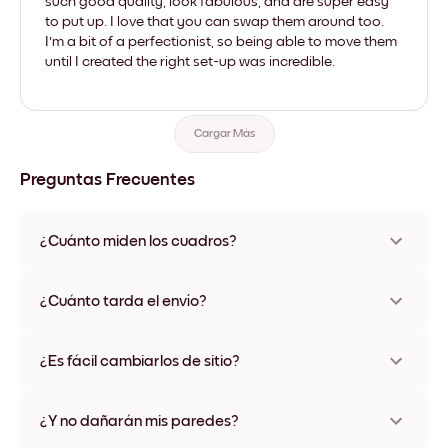
such good quality, look fabulous, and are super easy
to put up. I love that you can swap them around too.
I'm a bit of a perfectionist, so being able to move them
until I created the right set-up was incredible.
Cargar Más
Preguntas Frecuentes
¿Cuánto miden los cuadros?
Los tamaños varían de 21x28 cm a 56x112 cm. Disponible en
varios materiales y colores de marco, incluidas opciones sin
¿Cuánto tarda el envío?
marco y con lienzo.
Una semana, más o menos. Hay opciones de envío exprés
disponibles en algunos países. Te enviaremos un número de
¿Es fácil cambiarlos de sitio?
seguimiento después de tu compra
¡Superfácil! Están diseñados para moverse varias veces sin
ningún daño
¿Y no dañarán mis paredes?