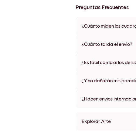
Preguntas Frecuentes
¿Cuánto miden los cuadr
Los tamaños varían de 21x28 
materiales y colores de marco,
¿Cuánto tarda el envío?
Una semana, más o menos. Hay
algunos países. Te enviaremo
¿Es fácil cambiarlos de si
compra
¡Superfácil! Están diseñados 
¿Y no dañarán mis pared
No, sin daños
¿Hacen envíos internacio
¡Sí, a la mayoría de los países
Explorar Arte
Marble No.1 Sin marco