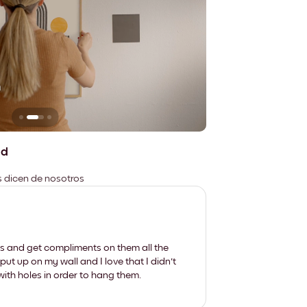
n
No deja marcas
ad
es dicen de nosotros
les and get compliments on them all the
put up on my wall and I love that I didn't
th holes in order to hang them.