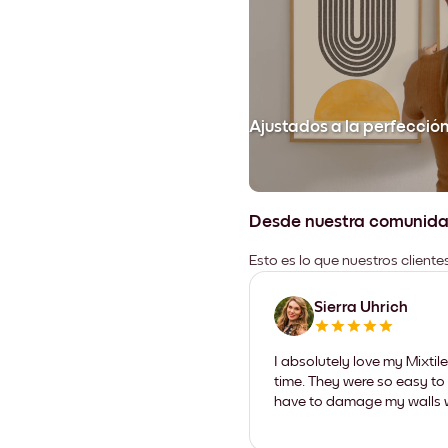
Ajustados a la perfecció
Desde nuestra comunid
Esto es lo que nuestros client
Sierra Uhrich
I absolutely love my Mixti
time. They were so easy to 
have to damage my walls wi