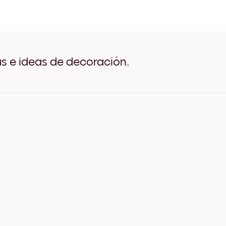
Marble No.1 Negro
Marble No.1 Blanco
Marble No.1 Madera de Rob
Marble No.1 Ancho Negro
Marble No.1 Ancho Blanco
Marble No.1 Ancho Nuez
as e ideas de decoración.
Marble No.1 Lienzo