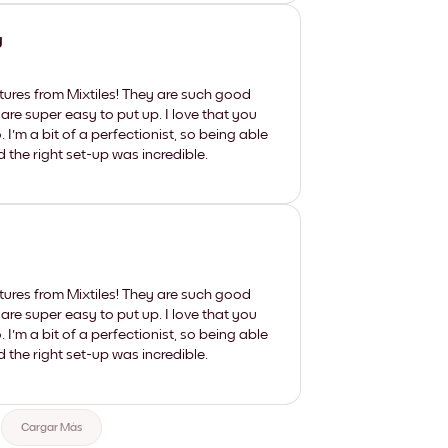
y
tures from Mixtiles! They are such good
 are super easy to put up. I love that you
'm a bit of a perfectionist, so being able
d the right set-up was incredible.
tures from Mixtiles! They are such good
 are super easy to put up. I love that you
'm a bit of a perfectionist, so being able
d the right set-up was incredible.
Cargar Más