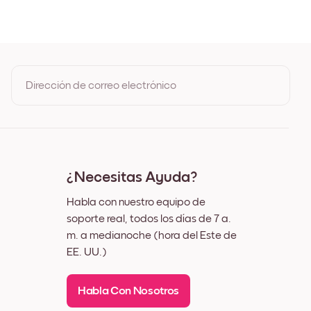
le
Dirección de correo electrónico
Al registrarte, aceptas los Términos de uso y la Política de
privacidad de Mixtiles
¿Necesitas Ayuda?
Habla con nuestro equipo de
soporte real, todos los días de 7 a.
m. a medianoche (hora del Este de
EE. UU.)
Habla Con Nosotros