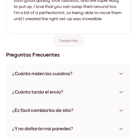
such good quality, look fabulous, and are super easy
to put up. I love that you can swap them around too.
I'm a bit of a perfectionist, so being able to move them
until I created the right set-up was incredible.
Cargar Más
Preguntas Frecuentes
¿Cuánto miden los cuadros?
Los tamaños varían de 21x28 cm a 56x112 cm. Disponible en
varios materiales y colores de marco, incluidas opciones sin
¿Cuánto tarda el envío?
marco y con lienzo.
Una semana, más o menos. Hay opciones de envío exprés
disponibles en algunos países. Te enviaremos un número de
¿Es fácil cambiarlos de sitio?
seguimiento después de tu compra
¡Superfácil! Están diseñados para moverse varias veces sin
ningún daño
¿Y no dañarán mis paredes?