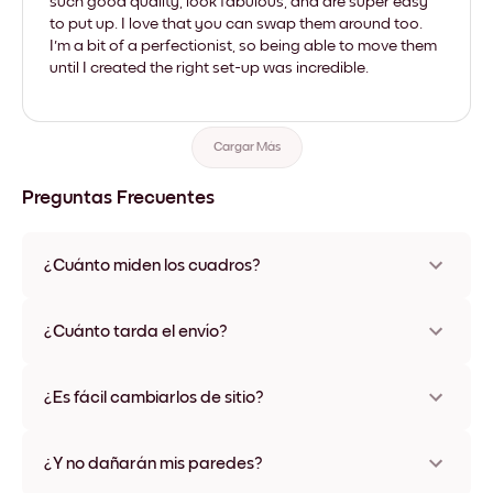
such good quality, look fabulous, and are super easy
to put up. I love that you can swap them around too.
I'm a bit of a perfectionist, so being able to move them
until I created the right set-up was incredible.
Cargar Más
Preguntas Frecuentes
¿Cuánto miden los cuadros?
Los tamaños varían de 21x28 cm a 56x112 cm. Disponible en
varios materiales y colores de marco, incluidas opciones sin
¿Cuánto tarda el envío?
marco y con lienzo.
Una semana, más o menos. Hay opciones de envío exprés
disponibles en algunos países. Te enviaremos un número de
¿Es fácil cambiarlos de sitio?
seguimiento después de tu compra
¡Superfácil! Están diseñados para moverse varias veces sin
ningún daño
¿Y no dañarán mis paredes?