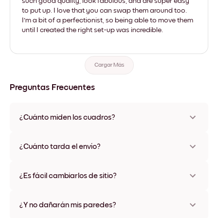
such good quality, look fabulous, and are super easy
to put up. I love that you can swap them around too.
I'm a bit of a perfectionist, so being able to move them
until I created the right set-up was incredible.
Cargar Más
Preguntas Frecuentes
¿Cuánto miden los cuadros?
Los tamaños varían de 21x28 cm a 56x112 cm. Disponible en
varios materiales y colores de marco, incluidas opciones sin
¿Cuánto tarda el envío?
marco y con lienzo.
Una semana, más o menos. Hay opciones de envío exprés
disponibles en algunos países. Te enviaremos un número de
¿Es fácil cambiarlos de sitio?
seguimiento después de tu compra
¡Superfácil! Están diseñados para moverse varias veces sin
ningún daño
¿Y no dañarán mis paredes?