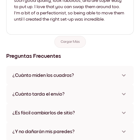
such good quality, look fabulous, and are super easy
to put up. I love that you can swap them around too.
I'm a bit of a perfectionist, so being able to move them
until I created the right set-up was incredible.
Cargar Más
Preguntas Frecuentes
¿Cuánto miden los cuadros?
Los tamaños varían de 21x28 cm a 56x112 cm. Disponible en
varios materiales y colores de marco, incluidas opciones sin
¿Cuánto tarda el envío?
marco y con lienzo.
Una semana, más o menos. Hay opciones de envío exprés
disponibles en algunos países. Te enviaremos un número de
¿Es fácil cambiarlos de sitio?
seguimiento después de tu compra
¡Superfácil! Están diseñados para moverse varias veces sin
ningún daño
¿Y no dañarán mis paredes?