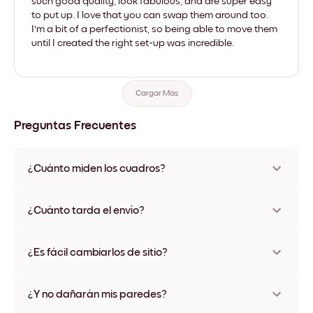
such good quality, look fabulous, and are super easy
to put up. I love that you can swap them around too.
I'm a bit of a perfectionist, so being able to move them
until I created the right set-up was incredible.
Cargar Más
Preguntas Frecuentes
¿Cuánto miden los cuadros?
Los tamaños varían de 21x28 cm a 56x112 cm. Disponible en
varios materiales y colores de marco, incluidas opciones sin
¿Cuánto tarda el envío?
marco y con lienzo.
Una semana, más o menos. Hay opciones de envío exprés
disponibles en algunos países. Te enviaremos un número de
¿Es fácil cambiarlos de sitio?
seguimiento después de tu compra
¡Superfácil! Están diseñados para moverse varias veces sin
ningún daño
¿Y no dañarán mis paredes?