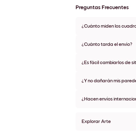
Preguntas Frecuentes
¿Cuánto miden los cuadr
Los tamaños varían de 21x28 
materiales y colores de marco,
¿Cuánto tarda el envío?
Una semana, más o menos. Hay
algunos países. Te enviaremo
¿Es fácil cambiarlos de si
compra
¡Superfácil! Están diseñados 
¿Y no dañarán mis pared
No, sin daños
¿Hacen envíos internacio
¡Sí, a la mayoría de los países
Explorar Arte
Desert (7) Sin marco