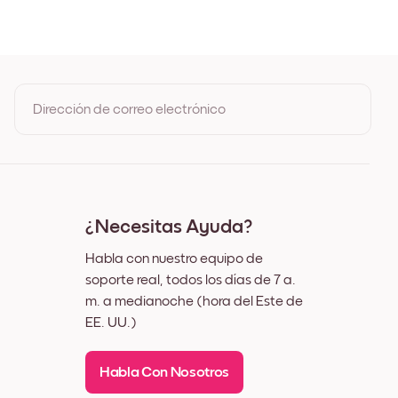
e
Dirección de correo electrónico
Al registrarte, aceptas los Términos de uso y la Política de
privacidad de Mixtiles
¿Necesitas Ayuda?
Habla con nuestro equipo de
soporte real, todos los días de 7 a.
m. a medianoche (hora del Este de
EE. UU.)
Habla Con Nosotros