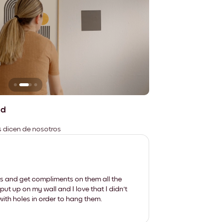
n
No deja marcas
ad
es dicen de nosotros
les and get compliments on them all the
put up on my wall and I love that I didn't
th holes in order to hang them.