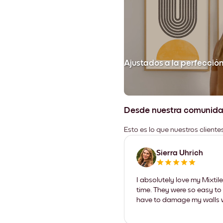
Ajustados a la perfecció
Desde nuestra comunid
Esto es lo que nuestros client
Sierra Uhrich
I absolutely love my Mixti
time. They were so easy to 
have to damage my walls wi