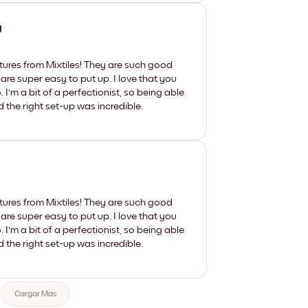
y
tures from Mixtiles! They are such good
 are super easy to put up. I love that you
'm a bit of a perfectionist, so being able
d the right set-up was incredible.
tures from Mixtiles! They are such good
 are super easy to put up. I love that you
'm a bit of a perfectionist, so being able
d the right set-up was incredible.
Cargar Más