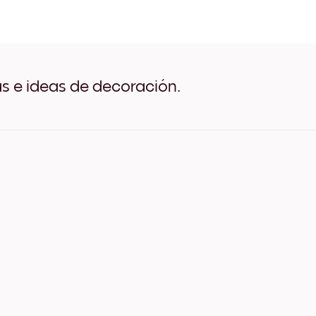
Desert (7) Negro
Desert (7) Blanco
Desert (7) Madera de Robl
Desert (7) Ancho Negro
Desert (7) Ancho Blanco
Desert (7) Ancho Nuez
as e ideas de decoración.
Desert (7) Lienzo