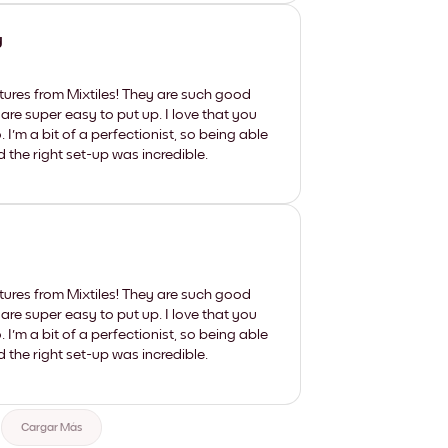
y
tures from Mixtiles! They are such good
 are super easy to put up. I love that you
'm a bit of a perfectionist, so being able
d the right set-up was incredible.
tures from Mixtiles! They are such good
 are super easy to put up. I love that you
'm a bit of a perfectionist, so being able
d the right set-up was incredible.
Cargar Más