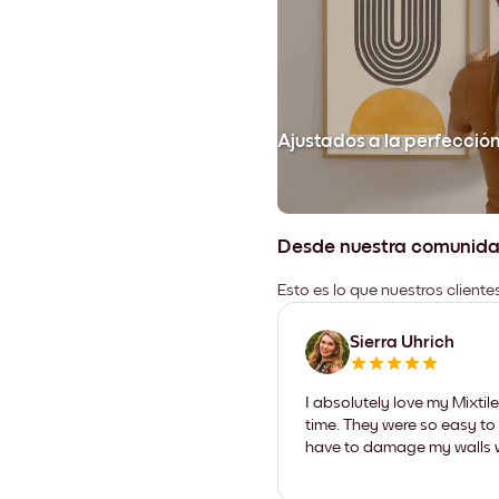
Ajustados a la perfecció
Desde nuestra comunid
Esto es lo que nuestros client
Sierra Uhrich
I absolutely love my Mixti
time. They were so easy to 
have to damage my walls wi