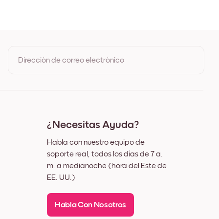
oble
o
co
Dirección de correo electrónico
Al registrarte, aceptas los Términos de uso y la Política de
privacidad de Mixtiles
¿Necesitas Ayuda?
Habla con nuestro equipo de
soporte real, todos los días de 7 a.
m. a medianoche (hora del Este de
EE. UU.)
Habla Con Nosotros