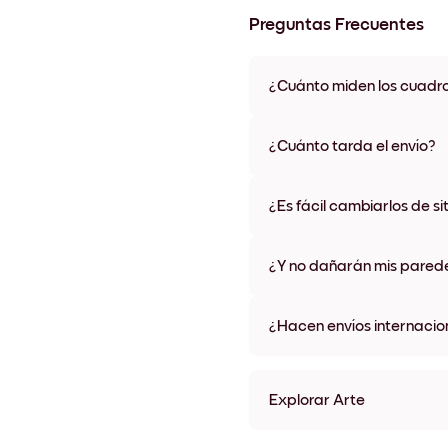
Preguntas Frecuentes
¿Cuánto miden los cuadr
Los tamaños varían de 21x28 
materiales y colores de marco,
¿Cuánto tarda el envío?
Una semana, más o menos. Hay
algunos países. Te enviaremo
¿Es fácil cambiarlos de si
compra
¡Superfácil! Están diseñados 
¿Y no dañarán mis pared
No, sin daños
¿Hacen envíos internacio
¡Sí, a la mayoría de los países
Explorar Arte
Wild Meadow Sin marco