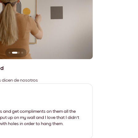
n
No deja marcas
ad
es dicen de nosotros
les and get compliments on them all the
put up on my wall and I love that I didn't
th holes in order to hang them.