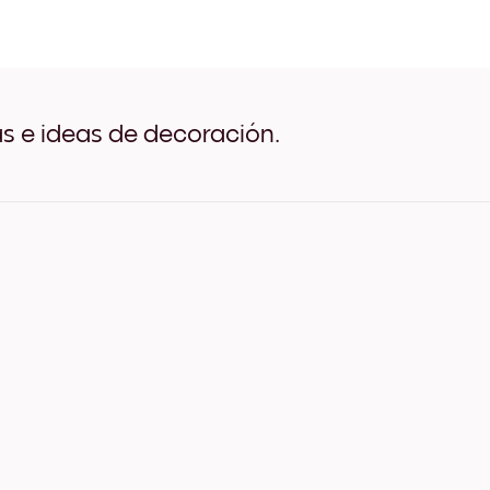
Wild Meadow Negro
Wild Meadow Blanco
Wild Meadow Madera de R
Wild Meadow Ancho Negr
Wild Meadow Ancho Blan
Wild Meadow Ancho Nuez
as e ideas de decoración.
Wild Meadow Lienzo