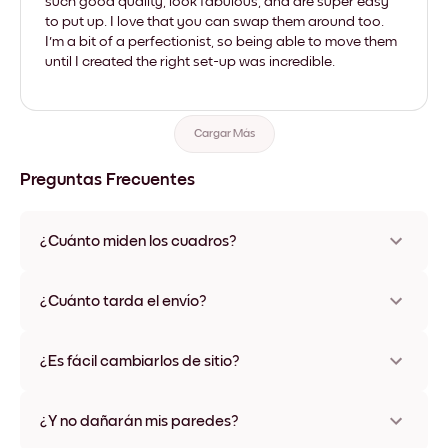
such good quality, look fabulous, and are super easy
to put up. I love that you can swap them around too.
I'm a bit of a perfectionist, so being able to move them
until I created the right set-up was incredible.
Cargar Más
Preguntas Frecuentes
¿Cuánto miden los cuadros?
Los tamaños varían de 21x28 cm a 56x112 cm. Disponible en
varios materiales y colores de marco, incluidas opciones sin
¿Cuánto tarda el envío?
marco y con lienzo.
Una semana, más o menos. Hay opciones de envío exprés
disponibles en algunos países. Te enviaremos un número de
¿Es fácil cambiarlos de sitio?
seguimiento después de tu compra
¡Superfácil! Están diseñados para moverse varias veces sin
ningún daño
¿Y no dañarán mis paredes?