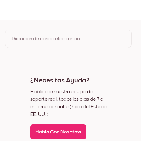
Dirección de correo electrónico
Al registrarte, aceptas los Términos de uso y la Política de
privacidad de Mixtiles
¿Necesitas Ayuda?
Habla con nuestro equipo de
soporte real, todos los días de 7 a.
m. a medianoche (hora del Este de
EE. UU.)
Habla Con Nosotros