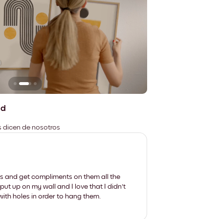
n
No deja marcas
ad
es dicen de nosotros
les and get compliments on them all the
put up on my wall and I love that I didn't
th holes in order to hang them.