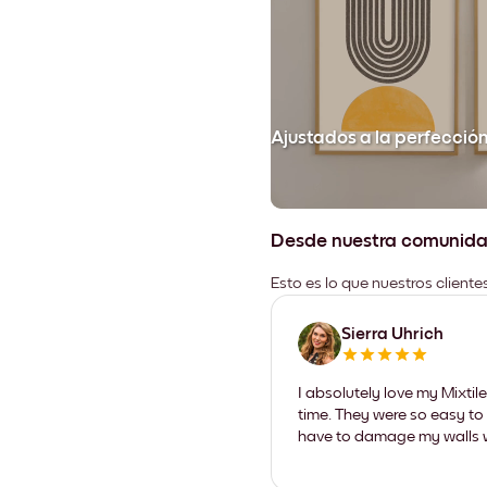
Ajustados a la perfecció
Desde nuestra comunid
Esto es lo que nuestros client
Sierra Uhrich
I absolutely love my Mixti
time. They were so easy to 
have to damage my walls wi