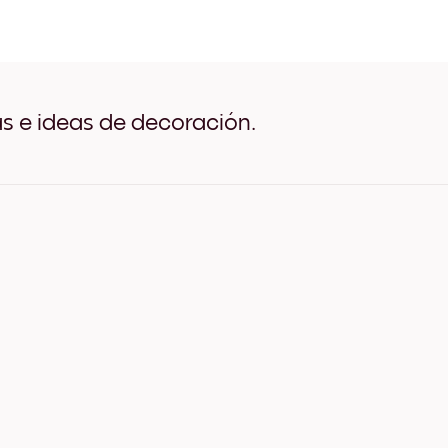
Days Negro
Days Blanco
Days Madera de Roble
Days Ancho Negro
Days Ancho Blanco
Days Ancho Nuez
as e ideas de decoración.
Days Lienzo