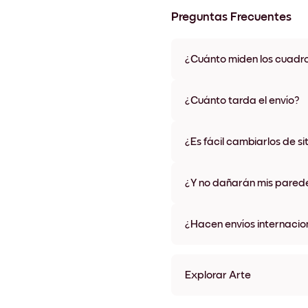
Preguntas Frecuentes
¿Cuánto miden los cuadr
Los tamaños varían de 21x28 
materiales y colores de marco,
¿Cuánto tarda el envío?
Una semana, más o menos. Hay
algunos países. Te enviaremo
¿Es fácil cambiarlos de si
compra
¡Superfácil! Están diseñados 
¿Y no dañarán mis pared
No, sin daños
¿Hacen envíos internacio
¡Sí, a la mayoría de los países
Explorar Arte
Days Sin marco