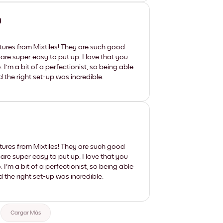
y
tures from Mixtiles! They are such good
 are super easy to put up. I love that you
'm a bit of a perfectionist, so being able
d the right set-up was incredible.
tures from Mixtiles! They are such good
 are super easy to put up. I love that you
'm a bit of a perfectionist, so being able
d the right set-up was incredible.
Cargar Más