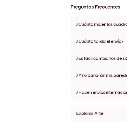
Preguntas Frecuentes
¿Cuánto miden los cuadr
Los tamaños varían de 21x28 
materiales y colores de marco,
¿Cuánto tarda el envío?
Una semana, más o menos. Hay
algunos países. Te enviaremo
¿Es fácil cambiarlos de si
compra
¡Superfácil! Están diseñados 
¿Y no dañarán mis pared
No, sin daños
¿Hacen envíos internacio
¡Sí, a la mayoría de los países
Explorar Arte
Sunset Parade Sin marco