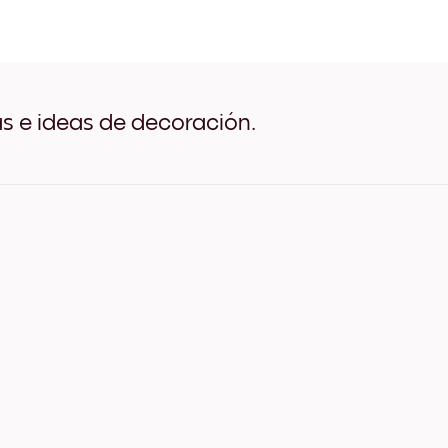
Sunset Parade Negro
Sunset Parade Blanco
Sunset Parade Madera de 
Sunset Parade Ancho Negr
Sunset Parade Ancho Blan
Sunset Parade Ancho Nuez
as e ideas de decoración.
Sunset Parade Lienzo