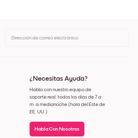
Roble
o
co
Dirección de correo electrónico
Al registrarte, aceptas los Términos de uso y la Política de
privacidad de Mixtiles
¿Necesitas Ayuda?
Habla con nuestro equipo de
soporte real, todos los días de 7 a.
m. a medianoche (hora del Este de
EE. UU.)
Habla Con Nosotros