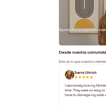
Ajustados a la perfecció
Desde nuestra comunid
Esto es lo que nuestros client
Sierra Uhrich
I absolutely love my Mixti
time. They were so easy to 
have to damage my walls wi