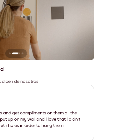
n
No deja marcas
ad
es dicen de nosotros
les and get compliments on them all the
put up on my wall and I love that I didn't
th holes in order to hang them.