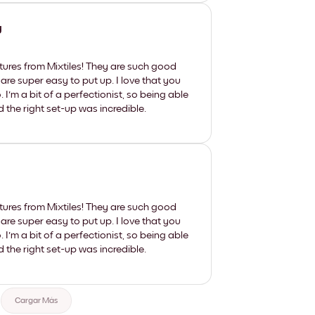
y
tures from Mixtiles! They are such good
 are super easy to put up. I love that you
'm a bit of a perfectionist, so being able
d the right set-up was incredible.
tures from Mixtiles! They are such good
 are super easy to put up. I love that you
'm a bit of a perfectionist, so being able
d the right set-up was incredible.
Cargar Más