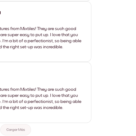
y
tures from Mixtiles! They are such good
 are super easy to put up. I love that you
'm a bit of a perfectionist, so being able
d the right set-up was incredible.
tures from Mixtiles! They are such good
 are super easy to put up. I love that you
'm a bit of a perfectionist, so being able
d the right set-up was incredible.
Cargar Más