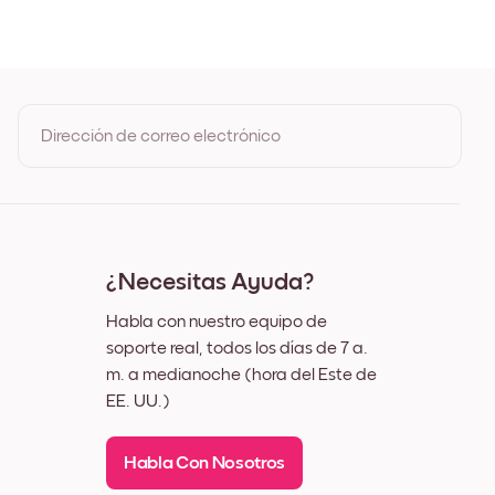
 Roble
ro
nco
z
Dirección de correo electrónico
Al registrarte, aceptas los Términos de uso y la Política de
privacidad de Mixtiles
¿Necesitas Ayuda?
Habla con nuestro equipo de
soporte real, todos los días de 7 a.
m. a medianoche (hora del Este de
EE. UU.)
Habla Con Nosotros