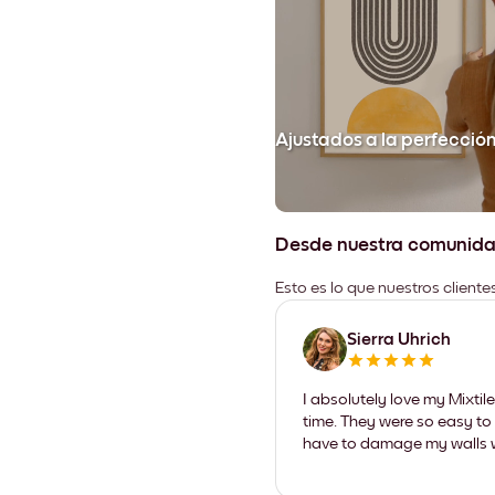
Ajustados a la perfecció
Desde nuestra comunid
Esto es lo que nuestros client
Sierra Uhrich
I absolutely love my Mixti
time. They were so easy to 
have to damage my walls wi