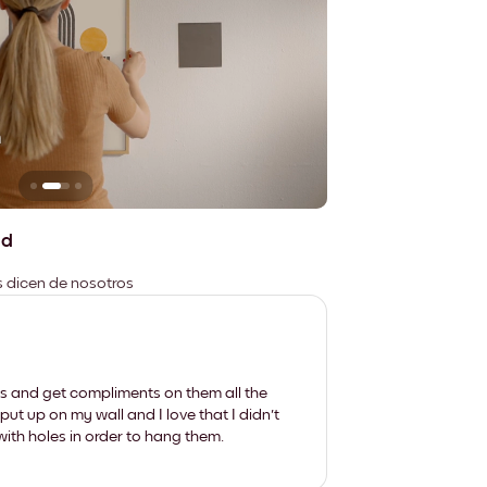
n
No deja marcas
ad
es dicen de nosotros
les and get compliments on them all the
put up on my wall and I love that I didn't
th holes in order to hang them.