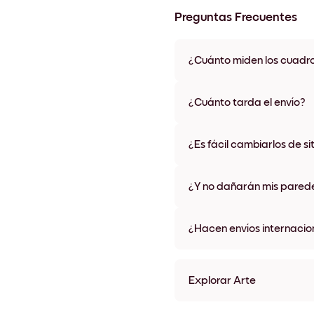
Preguntas Frecuentes
¿Cuánto miden los cuadr
Los tamaños varían de 21x28 
materiales y colores de marco,
¿Cuánto tarda el envío?
Una semana, más o menos. Hay
algunos países. Te enviaremo
¿Es fácil cambiarlos de si
compra
¡Superfácil! Están diseñados 
¿Y no dañarán mis pared
No, sin daños
¿Hacen envíos internacio
¡Sí, a la mayoría de los países
Explorar Arte
Art Gallery N.Y. Sin marco