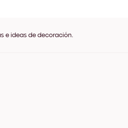
Art Gallery N.Y. Negro
Art Gallery N.Y. Blanco
Art Gallery N.Y. Madera de
Art Gallery N.Y. Ancho Neg
Art Gallery N.Y. Ancho Bla
Art Gallery N.Y. Ancho Nue
as e ideas de decoración.
Art Gallery N.Y. Lienzo