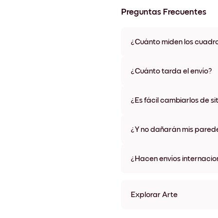
Preguntas Frecuentes
¿Cuánto miden los cuadr
Los tamaños varían de 21x28 
materiales y colores de marco,
¿Cuánto tarda el envío?
Una semana, más o menos. Hay
algunos países. Te enviaremo
¿Es fácil cambiarlos de si
compra
¡Superfácil! Están diseñados 
¿Y no dañarán mis pared
No, sin daños
¿Hacen envíos internacio
¡Sí, a la mayoría de los países
Explorar Arte
Home Sin marco