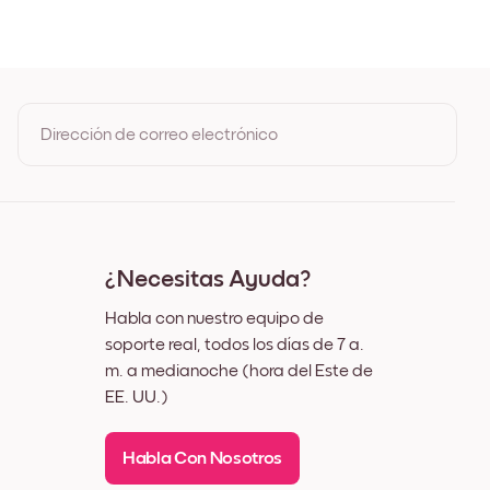
Dirección de correo electrónico
Al registrarte, aceptas los Términos de uso y la Política de
privacidad de Mixtiles
¿Necesitas Ayuda?
Habla con nuestro equipo de
soporte real, todos los días de 7 a.
m. a medianoche (hora del Este de
EE. UU.)
Habla Con Nosotros