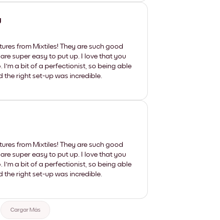
y
tures from Mixtiles! They are such good
 are super easy to put up. I love that you
'm a bit of a perfectionist, so being able
d the right set-up was incredible.
tures from Mixtiles! They are such good
 are super easy to put up. I love that you
'm a bit of a perfectionist, so being able
d the right set-up was incredible.
Cargar Más