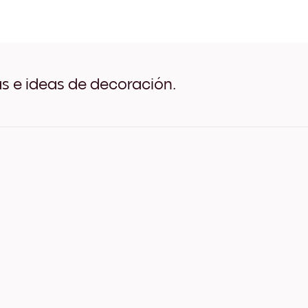
Home Negro
Home Blanco
Home Madera de Roble
Home Ancho Negro
Home Ancho Blanco
Home Ancho Nuez
as e ideas de decoración.
Home Lienzo