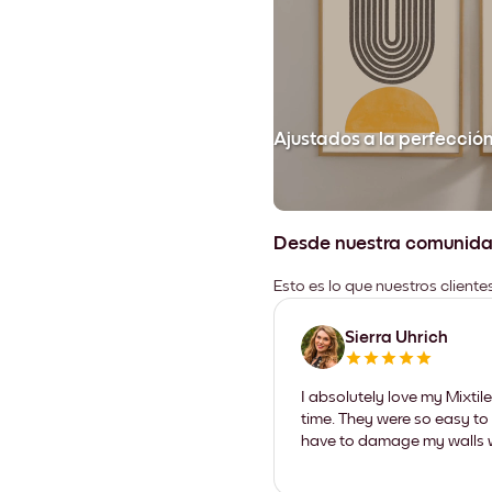
Ajustados a la perfecció
Desde nuestra comunid
Esto es lo que nuestros client
Sierra Uhrich
I absolutely love my Mixti
time. They were so easy to 
have to damage my walls wi