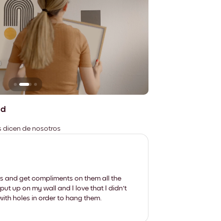
n
No deja marcas
ad
es dicen de nosotros
les and get compliments on them all the
put up on my wall and I love that I didn't
th holes in order to hang them.