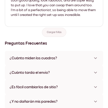
such good quality, look fabulous, and are super easy
to put up. I love that you can swap them around too.
I'm a bit of a perfectionist, so being able to move them
until I created the right set-up was incredible.
Cargar Más
Preguntas Frecuentes
¿Cuánto miden los cuadros?
Los tamaños varían de 21x28 cm a 56x112 cm. Disponible en
varios materiales y colores de marco, incluidas opciones sin
¿Cuánto tarda el envío?
marco y con lienzo.
Una semana, más o menos. Hay opciones de envío exprés
disponibles en algunos países. Te enviaremos un número de
¿Es fácil cambiarlos de sitio?
seguimiento después de tu compra
¡Superfácil! Están diseñados para moverse varias veces sin
ningún daño
¿Y no dañarán mis paredes?