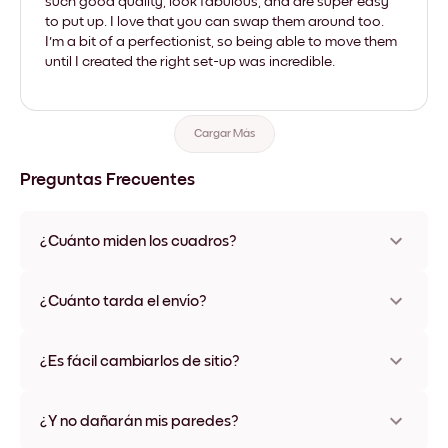
such good quality, look fabulous, and are super easy
to put up. I love that you can swap them around too.
I'm a bit of a perfectionist, so being able to move them
until I created the right set-up was incredible.
Cargar Más
Preguntas Frecuentes
¿Cuánto miden los cuadros?
Los tamaños varían de 21x28 cm a 56x112 cm. Disponible en
varios materiales y colores de marco, incluidas opciones sin
¿Cuánto tarda el envío?
marco y con lienzo.
Una semana, más o menos. Hay opciones de envío exprés
disponibles en algunos países. Te enviaremos un número de
¿Es fácil cambiarlos de sitio?
seguimiento después de tu compra
¡Superfácil! Están diseñados para moverse varias veces sin
ningún daño
¿Y no dañarán mis paredes?