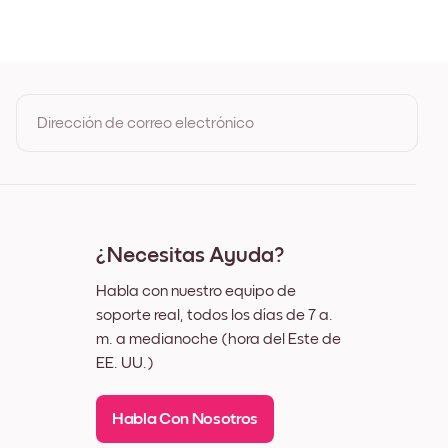
egro
lanco
Madera de Roble
Ancho Negro
Ancho Blanco
Ancho Nuez
Dirección de correo electrónico
ienzo
Al registrarte, aceptas los Términos de uso y la Política de
privacidad de Mixtiles
¿Necesitas Ayuda?
Habla con nuestro equipo de
soporte real, todos los días de 7 a.
m. a medianoche (hora del Este de
EE. UU.)
Habla Con Nosotros