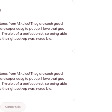
y
tures from Mixtiles! They are such good
 are super easy to put up. I love that you
'm a bit of a perfectionist, so being able
d the right set-up was incredible.
tures from Mixtiles! They are such good
 are super easy to put up. I love that you
'm a bit of a perfectionist, so being able
d the right set-up was incredible.
Cargar Más