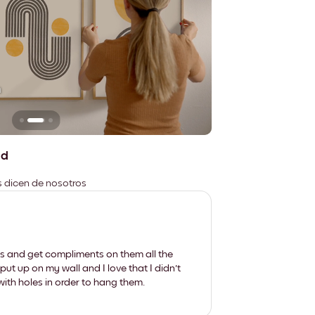
n
No deja marcas
ad
es dicen de nosotros
les and get compliments on them all the
put up on my wall and I love that I didn't
th holes in order to hang them.