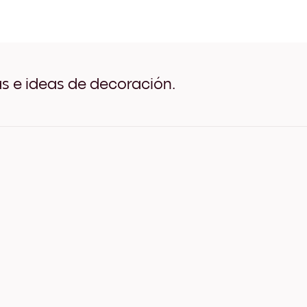
Seaside Impressions no.1 N
Seaside Impressions no.1 B
Seaside Impressions no.1 
Seaside Impressions no.1 
Seaside Impressions no.1 
Seaside Impressions no.1 
as e ideas de decoración.
Seaside Impressions no.1 L