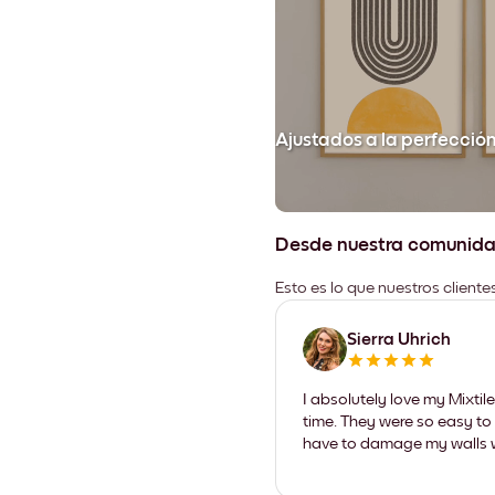
Ajustados a la perfecció
Desde nuestra comunid
Esto es lo que nuestros client
Sierra Uhrich
I absolutely love my Mixti
time. They were so easy to 
have to damage my walls wi