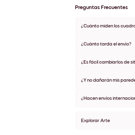
Preguntas Frecuentes
¿Cuánto miden los cuadr
Los tamaños varían de 21x28 
materiales y colores de marco,
¿Cuánto tarda el envío?
Una semana, más o menos. Hay
algunos países. Te enviaremo
¿Es fácil cambiarlos de si
compra
¡Superfácil! Están diseñados 
¿Y no dañarán mis pared
No, sin daños
¿Hacen envíos internacio
¡Sí, a la mayoría de los países
Explorar Arte
Seaside Impressions no.1 S